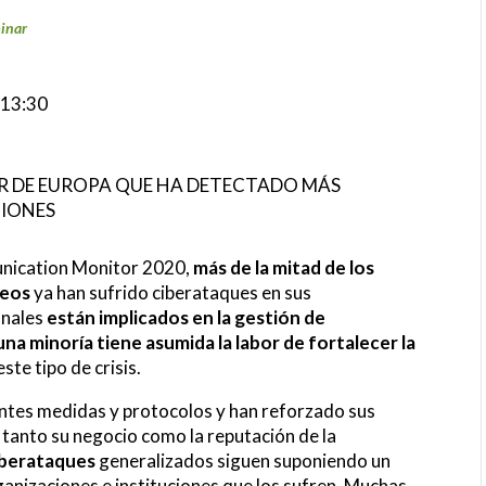
inar
 13:30
SUR DE EUROPA QUE HA DETECTADO MÁS
CIONES
unication Monitor 2020,
más de la mitad de los
peos
ya han sufrido ciberataques en sus
onales
están implicados en la gestión de
una minoría tiene asumida la labor de fortalecer la
ste tipo de crisis.
ntes medidas y protocolos y han reforzado sus
tanto su negocio como la reputación de la
berataques
generalizados siguen suponiendo un
ganizaciones e instituciones que los sufren. Muchas