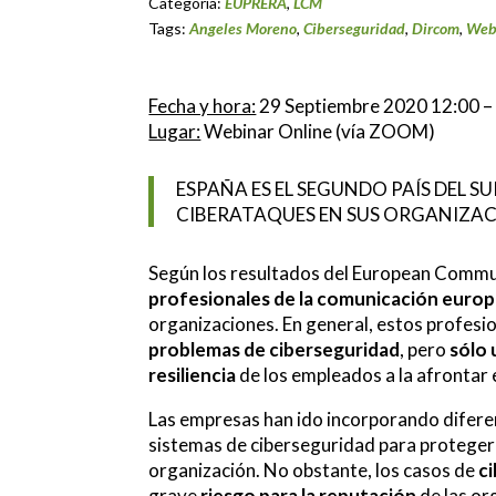
Categoría:
EUPRERA
,
LCM
Tags:
Angeles Moreno
,
Ciberseguridad
,
Dircom
,
Web
Fecha y hora:
29 Septiembre 2020 12:00 –
Lugar:
Webinar Online (vía ZOOM)
ESPAÑA ES EL SEGUNDO PAÍS DEL 
CIBERATAQUES EN SUS ORGANIZA
Según los resultados del European Comm
profesionales de la comunicación euro
organizaciones. En general, estos profesi
problemas de ciberseguridad
, pero
sólo 
resiliencia
de los empleados a la afrontar e
Las empresas han ido incorporando difere
sistemas de ciberseguridad para proteger 
organización. No obstante, los casos de
ci
grave
riesgo para la reputación
de las or