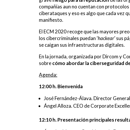
compañías aun no cuentan con protocolos
ciberataques y eso es algo que cada vez q
manifiesto.
El ECM 2020 recoge que las mayores preoc
los cibercriminales puedan ‘
hackear
’ sus p
se caigan sus infraestructuras digitales.
En la jornada, organizada por Dircom y C
sobre
cómo abordar la ciberseguridad 
Agenda:
12:00 h. Bienvenida
José Fernández-Álava. Director Genera
Ángel Alloza. CEO de Corporate Excell
12:10 h. Presentación principales resu