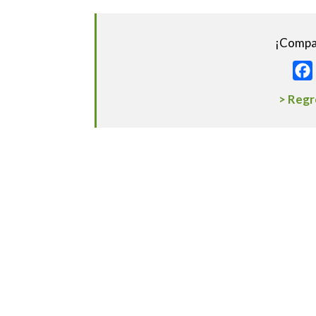
¡Compar
> Regr