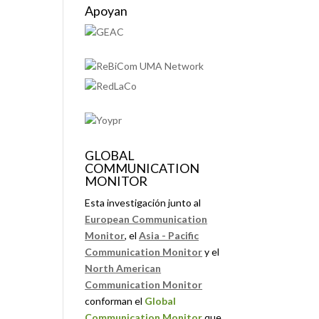
Apoyan
GLOBAL
COMMUNICATION
MONITOR
Esta investigación junto al
European Communication
Monitor
, el
Asia - Pacific
Communication Monitor
y el
North American
Communication Monitor
conforman el
Global
Communication Monitor
que