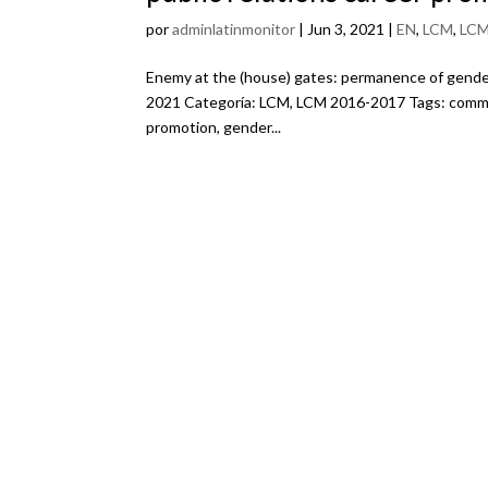
por
adminlatinmonitor
|
Jun 3, 2021
|
EN
,
LCM
,
LCM
Enemy at the (house) gates: permanence of gender d
2021 Categoría: LCM, LCM 2016-2017 Tags: communi
promotion, gender...