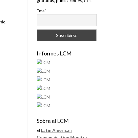
gratuitas, publicaciones, etc.
Email
nio,
Informes LCM
Sobre el LCM
El
Latin American
Communication Monitor