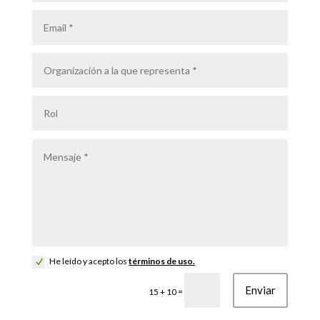
He leído y acepto los
términos de uso.
Enviar
=
15 + 10